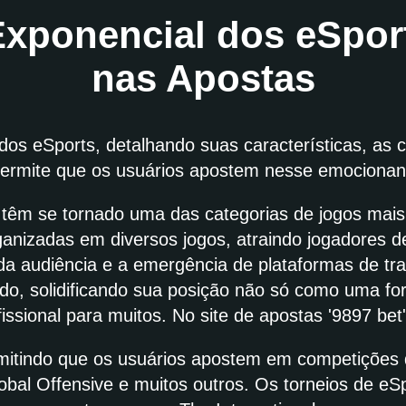
xponencial dos eSpor
nas Apostas
 dos eSports, detalhando suas características, as
permite que os usuários apostem nesse emocionan
, têm se tornado uma das categorias de jogos ma
izadas em diversos jogos, atraindo jogadores de
a audiência e a emergência de plataformas de tra
do, solidificando sua posição não só como uma f
ssional para muitos. No site de apostas '9897 bet
rmitindo que os usuários apostem em competições 
obal Offensive e muitos outros. Os torneios de eS