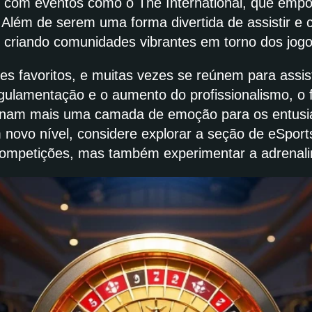
 com eventos como o The International, que empo
. Além de serem uma forma divertida de assistir e
l, criando comunidades vibrantes em torno dos jogo
es favoritos, e muitas vezes se reúnem para assist
ulamentação e o aumento do profissionalismo, o f
onam mais uma camada de emoção para os entusia
m novo nível, considere explorar a seção de eSpor
competições, mas também experimentar a adrenalin