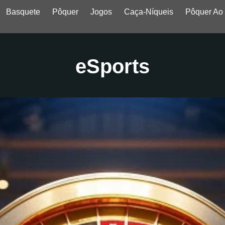
Basquete
Pôquer
Jogos
Caça-Níqueis
Pôquer Ao
eSports