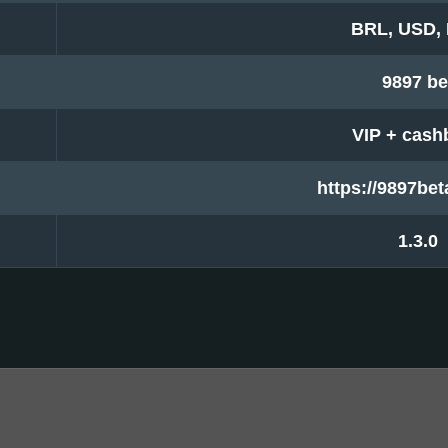
BRL, USD,
9897 be
VIP + cash
https://9897be
1.3.0