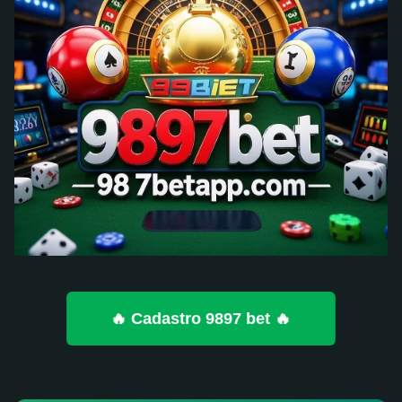
🔥 Cadastro 9897 bet 🔥