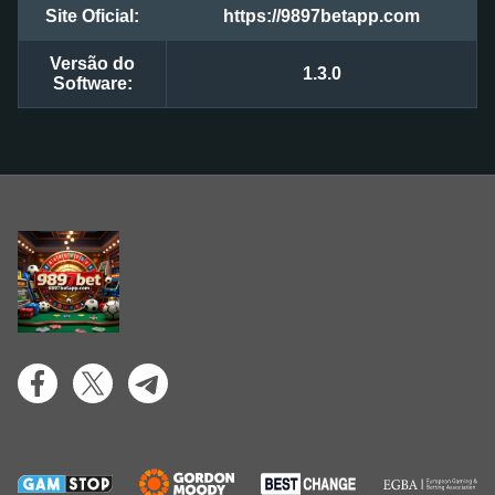
Site Oficial:
https://9897betapp.com
Versão do
1.3.0
Software: