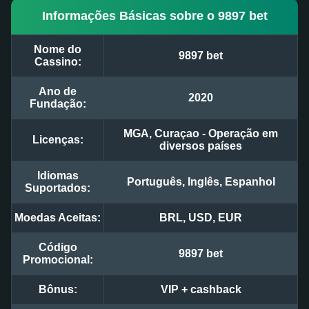
Informações Básicas sobre o 9897 bet
Nome do
9897 bet
Cassino:
Ano de
2020
Fundação:
MGA, Curaçao - Operação em
Licenças:
diversos países
Idiomas
Português, Inglês, Espanhol
Suportados:
Moedas Aceitas:
BRL, USD, EUR
Código
9897 bet
Promocional:
Bônus:
VIP + cashback